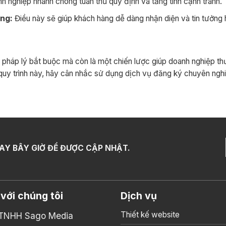
 nghiệp nhanh chóng tuân thủ quy định và tăng tính cạnh tranh.
ơng:
Điều này sẽ giúp khách hàng dễ dàng nhận diện và tin tưởng
háp lý bắt buộc mà còn là một chiến lược giúp doanh nghiệp thư
 quy trình này, hãy cân nhắc sử dụng dịch vụ đăng ký chuyên ngh
AY BÂY GIỜ ĐỂ ĐƯỢC CẬP NHẬT.
 với chúng tôi
Dịch vụ
Thiết kế website
 TNHH Sago Media