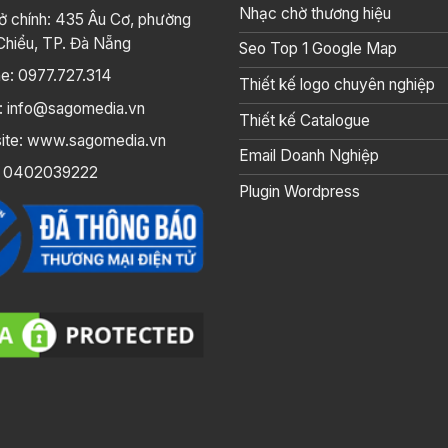
Nhạc chờ thương hiệu
ở chính: 435 Âu Cơ, phường
Chiểu, TP. Đà Nẵng
Seo Top 1 Google Map
ne: 0977.727.314
Thiết kế logo chuyên nghiệp
l: info@sagomedia.vn
Thiết kế Catalogue
ite: www.sagomedia.vn
Email Doanh Nghiệp
 0402039222
Plugin Wordpress