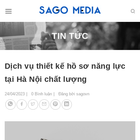
Bỏ
qua
nội
dung
TIN TỨC
Dịch vụ thiết kế hồ sơ năng lực
tại Hà Nội chất lượng
24/04/2023
0 Bình luận
Đăng bởi
sagovn