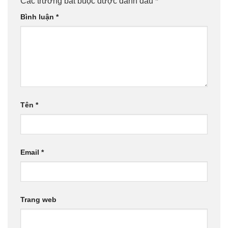
Các trường bắt buộc được đánh dấu
*
Bình luận
*
Tên
*
Email
*
Trang web