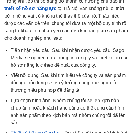
Trong khi tiếp thị số đang trở thành xu hướng chủ đạo thì
thiết kế hồ sơ năng lực
tại Hà Nội vẫn không hề lỗi thời
bởi những vai trò không thể thay thế của nó. Thấu hiểu
được các vấn đề trên, chúng tôi đưa ra một bộ quy trình rõ
ràng từ khâu tiếp nhận yêu cầu đến khi bàn giao sản phẩm
cho doanh nghiệp như sau:
Tiếp nhận yêu cầu: Sau khi nhận được yêu cầu, Sago
Media sẽ nghiên cứu thông tin công ty và thiết kế bố cục
hồ sơ năng lực theo đề xuất của công ty.
Viết nội dung: Sau khi tìm hiểu về công ty và sản phẩm,
đội ngũ nội dung sẽ lên ý tưởng cũng như ngôn từ
thương hiệu phù hợp để đăng tải.
Lựa chọn hình ảnh: Nhóm chúng tôi sẽ lên kịch bản
chụp ảnh hoặc khách hàng cũng có thể cung cấp hình
ảnh sản phẩm theo kịch bản mà nhóm chúng tôi đã lên
sẵn.
Thiết kế hồ sơ năng lực
: Dựa trên nội dung và hình ảnh