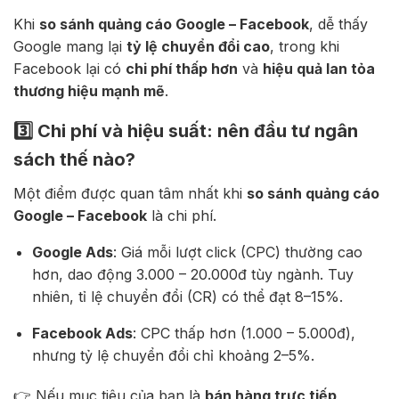
Khi
so sánh quảng cáo Google – Facebook
, dễ thấy
Google mang lại
tỷ lệ chuyển đổi cao
, trong khi
Facebook lại có
chi phí thấp hơn
và
hiệu quả lan tỏa
thương hiệu mạnh mẽ
.
3️⃣ Chi phí và hiệu suất: nên đầu tư ngân
sách thế nào?
Một điểm được quan tâm nhất khi
so sánh quảng cáo
Google – Facebook
là chi phí.
Google Ads
: Giá mỗi lượt click (CPC) thường cao
hơn, dao động 3.000 – 20.000đ tùy ngành. Tuy
nhiên, tỉ lệ chuyển đổi (CR) có thể đạt 8–15%.
Facebook Ads
: CPC thấp hơn (1.000 – 5.000đ),
nhưng tỷ lệ chuyển đổi chỉ khoảng 2–5%.
👉 Nếu mục tiêu của bạn là
bán hàng trực tiếp
,