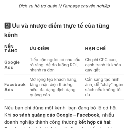
Dịch vụ hỗ trợ quản lý Fanpage chuyên nghiệp
6️⃣ Ưu và nhược điểm thực tế của từng
kênh
NỀN
ƯU ĐIỂM
HẠN CHẾ
TẢNG
Tiếp cận người có nhu cầu
Chi phí CPC cao,
Google
rõ ràng, dễ đo lường ROI,
cạnh tranh từ khóa
Ads
nhanh ra đơn
gay gắt
Mở rộng tệp khách hàng,
Cần sáng tạo hình
Facebook
tăng nhận diện thương
ảnh, dễ “cháy” ngân
Ads
hiệu, đa dạng định dạng
sách nếu không tối
quảng cáo
ưu
Nếu bạn chỉ dùng một kênh, bạn đang bỏ lỡ cơ hội.
Khi
so sánh quảng cáo Google – Facebook
, nhiều
doanh nghiệp thành công thường
kết hợp cả hai
: