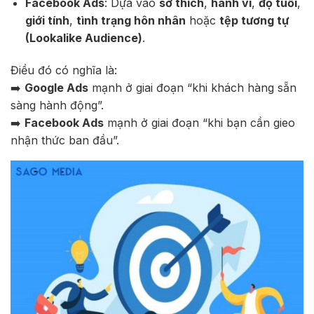
Facebook Ads
: Dựa vào
sở thích
,
hành vi
,
độ tuổi
,
giới tính
,
tình trạng hôn nhân
hoặc
tệp tương tự
(Lookalike Audience)
.
Điều đó có nghĩa là:
➡️
Google Ads
mạnh ở giai đoạn “khi khách hàng sẵn
sàng hành động”.
➡️
Facebook Ads
mạnh ở giai đoạn “khi bạn cần gieo
nhận thức ban đầu”.