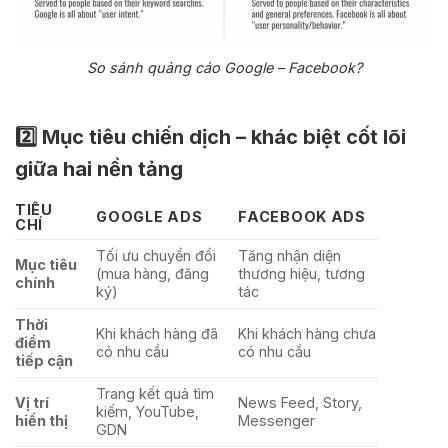
So sánh quảng cáo Google – Facebook?
2️⃣ Mục tiêu chiến dịch – khác biệt cốt lõi
giữa hai nền tảng
TIÊU
GOOGLE ADS
FACEBOOK ADS
CHÍ
Tối ưu chuyển đổi
Tăng nhận diện
Mục tiêu
(mua hàng, đăng
thương hiệu, tương
chính
ký)
tác
Thời
Khi khách hàng đã
Khi khách hàng chưa
điểm
có nhu cầu
có nhu cầu
tiếp cận
Trang kết quả tìm
Vị trí
News Feed, Story,
kiếm, YouTube,
hiển thị
Messenger
GDN