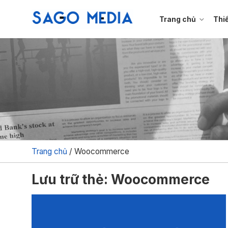
Bỏ
qua
Trang chủ
Thi
nội
dung
Trang chủ
/
Woocommerce
Lưu trữ thẻ: Woocommerce