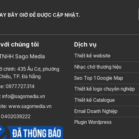
AY BÂY GIỜ ĐỂ ĐƯỢC CẬP NHẬT.
 với chúng tôi
Dịch vụ
Thiết kế website
 TNHH Sago Media
Nhạc chờ thương hiệu
ở chính: 435 Âu Cơ, phường
Chiểu, TP. Đà Nẵng
Seo Top 1 Google Map
ne: 0977.727.314
Thiết kế logo chuyên nghiệp
l: info@sagomedia.vn
Thiết kế Catalogue
ite: www.sagomedia.vn
Email Doanh Nghiệp
 0402039222
Plugin Wordpress