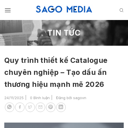
Bỏ
qua
nội
dung
TIN TỨC
Quy trình thiết kế Catalogue
chuyên nghiệp – Tạo dấu ấn
thương hiệu mạnh mẽ 2026
24/11/2025
0 Bình luận
Đăng bởi
sagovn